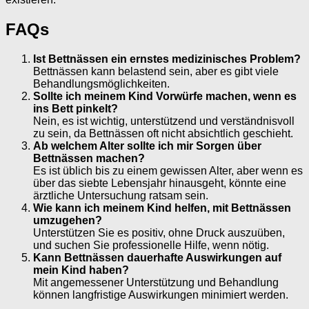
FAQs
Ist Bettnässen ein ernstes medizinisches Problem?
Bettnässen kann belastend sein, aber es gibt viele
Behandlungsmöglichkeiten.
Sollte ich meinem Kind Vorwürfe machen, wenn es
ins Bett pinkelt?
Nein, es ist wichtig, unterstützend und verständnisvoll
zu sein, da Bettnässen oft nicht absichtlich geschieht.
Ab welchem Alter sollte ich mir Sorgen über
Bettnässen machen?
Es ist üblich bis zu einem gewissen Alter, aber wenn es
über das siebte Lebensjahr hinausgeht, könnte eine
ärztliche Untersuchung ratsam sein.
Wie kann ich meinem Kind helfen, mit Bettnässen
umzugehen?
Unterstützen Sie es positiv, ohne Druck auszuüben,
und suchen Sie professionelle Hilfe, wenn nötig.
Kann Bettnässen dauerhafte Auswirkungen auf
mein Kind haben?
Mit angemessener Unterstützung und Behandlung
können langfristige Auswirkungen minimiert werden.