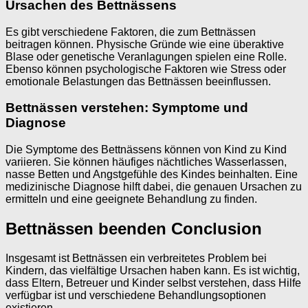
Ursachen des Bettnässens
Es gibt verschiedene Faktoren, die zum Bettnässen
beitragen können. Physische Gründe wie eine überaktive
Blase oder genetische Veranlagungen spielen eine Rolle.
Ebenso können psychologische Faktoren wie Stress oder
emotionale Belastungen das Bettnässen beeinflussen.
Bettnässen verstehen: Symptome und
Diagnose
Die Symptome des Bettnässens können von Kind zu Kind
variieren. Sie können häufiges nächtliches Wasserlassen,
nasse Betten und Angstgefühle des Kindes beinhalten. Eine
medizinische Diagnose hilft dabei, die genauen Ursachen zu
ermitteln und eine geeignete Behandlung zu finden.
Bettnässen beenden Conclusion
Insgesamt ist Bettnässen ein verbreitetes Problem bei
Kindern, das vielfältige Ursachen haben kann. Es ist wichtig,
dass Eltern, Betreuer und Kinder selbst verstehen, dass Hilfe
verfügbar ist und verschiedene Behandlungsoptionen
existieren.