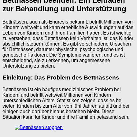
Bettnässen beenden: Ein Leitfaden
zur Behandlung und Unterstützung
Bettnässen, auch als Enuresis bekannt, betrifft Millionen von
Kindern weltweit und kann erhebliche Auswirkungen auf das
Leben von Kindern und ihren Familien haben. Es ist wichtig
zu verstehen, dass Bettnässen kein Verhalten ist, das Kinder
absichtlich steuern können. Es gibt verschiedene Ursachen
für Bettnässen, darunter physische, psychologische und
genetische Faktoren. Die Symptome variieren, und es ist
entscheidend, sie zu erkennen, um angemessene
Unterstützung zu bieten.
Einleitung: Das Problem des Bettnässens
Bettnässen ist ein häufiges medizinisches Problem bei
Kindern und betrifft weltweit Millionen von Kindern
unterschiedlichen Alters. Statistiken zeigen, dass es bei
vielen Kindern bis zum Alter von fünf Jahren auftritt und bei
einigen auch darüber hinaus bestehen bleibt. Diese
Situation kann für Kinder und ihre Familien belastend sein.