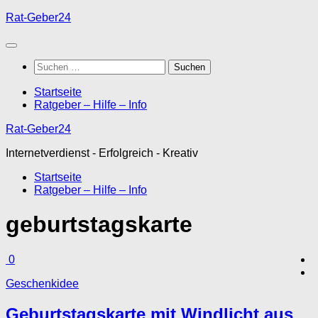
Unter
Rat-Geber24
dem
Inhalt
Suchen
nach:
Startseite
Ratgeber – Hilfe – Info
Rat-Geber24
Internetverdienst - Erfolgreich - Kreativ
Startseite
Ratgeber – Hilfe – Info
geburtstagskarte
0
Geschenkidee
Geburtstagskarte mit Windlicht aus