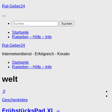
Unter
Rat-Geber24
dem
Inhalt
Suchen
nach:
Startseite
Ratgeber – Hilfe – Info
Rat-Geber24
Internetverdienst - Erfolgreich - Kreativ
Startseite
Ratgeber – Hilfe – Info
welt
0
Geschenkidee
FrühstücksPad XL –