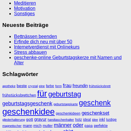
Meditieren
Motivation
Sonstiges
Neueste Beiträge
Bettnässen beenden
Erfinde dich neu mit über 50
Internetverdienst mit Onlinekurs
Stress abbauen
geschenke-online Geburtstagskerze mit Namen und
Alter
Schlagwörter
frau
freundin
beste
farbe
apotheke
crystal
eine
form
frühstücksbrett
für
geburtstag
frühstücksbrettchen
geschenk
geburtstagsgeschenk
geburtstagskarte
geschenkidee
geschenkset
geschenkideen
gravur
gott
inkl
holz
ideal
lustige
gliederhalterung
handtaschenhalter
idee
männer
oder
mann
mich
perfekte
mutter
papa
magnetischer