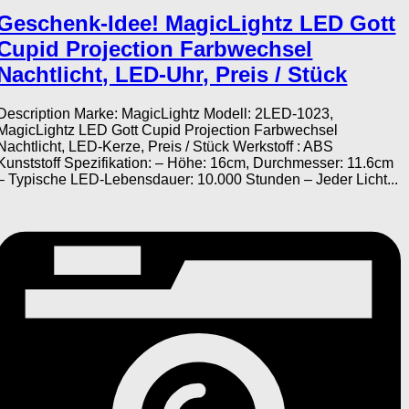
Geschenk-Idee! MagicLightz LED Gott
Cupid Projection Farbwechsel
Nachtlicht, LED-Uhr, Preis / Stück
Description Marke: MagicLightz Modell: 2LED-1023,
MagicLightz LED Gott Cupid Projection Farbwechsel
Nachtlicht, LED-Kerze, Preis / Stück Werkstoff : ABS
Kunststoff Spezifikation: – Höhe: 16cm, Durchmesser: 11.6cm
– Typische LED-Lebensdauer: 10.000 Stunden – Jeder Licht...