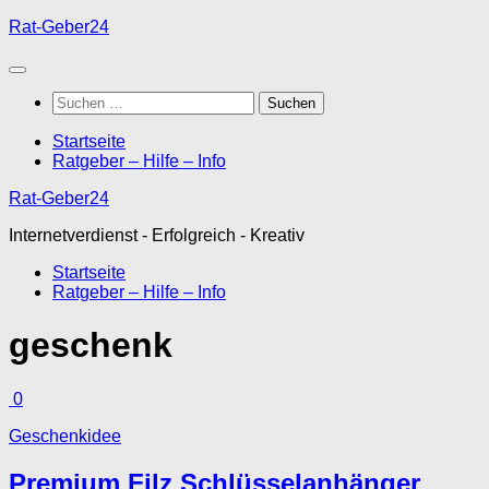
Unter
Rat-Geber24
dem
Inhalt
Suchen
nach:
Startseite
Ratgeber – Hilfe – Info
Rat-Geber24
Internetverdienst - Erfolgreich - Kreativ
Startseite
Ratgeber – Hilfe – Info
geschenk
0
Geschenkidee
Premium Filz Schlüsselanhänger