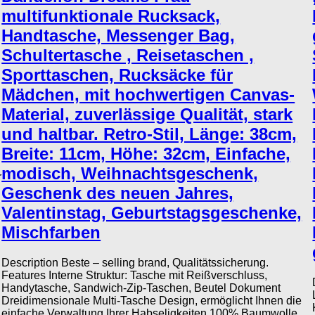
multifunktionale Rucksack,
Handtasche, Messenger Bag,
Schultertasche , Reisetaschen ,
Sporttaschen, Rucksäcke für
Mädchen, mit hochwertigen Canvas-
Material, zuverlässige Qualität, stark
und haltbar. Retro-Stil, Länge: 38cm,
Breite: 11cm, Höhe: 32cm, Einfache,
modisch, Weihnachtsgeschenk,
r
Geschenk des neuen Jahres,
Valentinstag, Geburtstagsgeschenke,
Mischfarben
Description Beste – selling brand, Qualitätssicherung.
Features Interne Struktur: Tasche mit Reißverschluss,
Handytasche, Sandwich-Zip-Taschen, Beutel Dokument
Dreidimensionale Multi-Tasche Design, ermöglicht Ihnen die
einfache Verwaltung Ihrer Habseligkeiten 100% Baumwolle