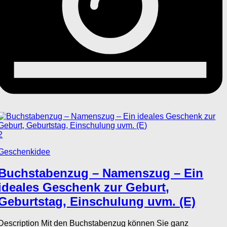
2
Geschenkidee
Buchstabenzug – Namenszug – Ein
ideales Geschenk zur Geburt,
Geburtstag, Einschulung uvm. (E)
Description Mit den Buchstabenzug können Sie ganz