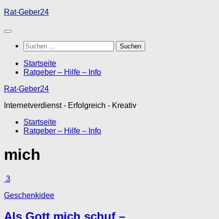
Unter
Rat-Geber24
dem
Inhalt
Suchen
nach:
Startseite
Ratgeber – Hilfe – Info
Rat-Geber24
Internetverdienst - Erfolgreich - Kreativ
Startseite
Ratgeber – Hilfe – Info
mich
3
Geschenkidee
Als Gott mich schuf –