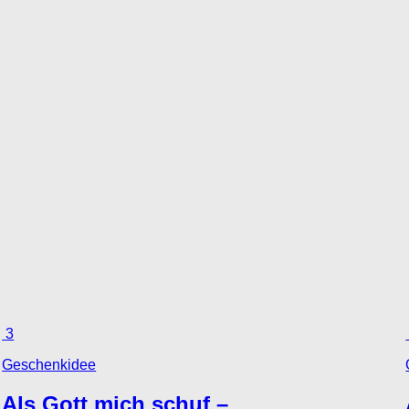
3
Geschenkidee
Als Gott mich schuf –