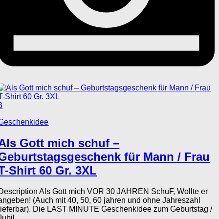
3
Geschenkidee
Als Gott mich schuf –
Geburtstagsgeschenk für Mann / Frau
T-Shirt 60 Gr. 3XL
Description Als Gott mich VOR 30 JAHREN SchuF, Wollte er
angeben! (Auch mit 40, 50, 60 jahren und ohne Jahreszahl
lieferbar). Die LAST MINUTE Geschenkidee zum Geburtstag /
Jubil