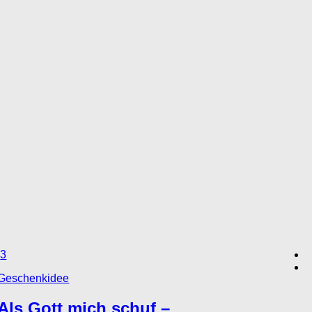
3
Geschenkidee
Als Gott mich schuf –