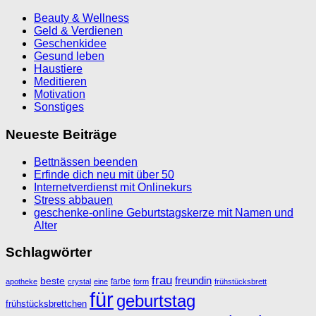
bist.
Beauty & Wellness
Geld & Verdienen
Geschenkidee
Gesund leben
Haustiere
Meditieren
Motivation
Sonstiges
Neueste Beiträge
Bettnässen beenden
Erfinde dich neu mit über 50
Internetverdienst mit Onlinekurs
Stress abbauen
geschenke-online Geburtstagskerze mit Namen und
Alter
Schlagwörter
frau
freundin
beste
farbe
apotheke
crystal
eine
form
frühstücksbrett
für
geburtstag
frühstücksbrettchen