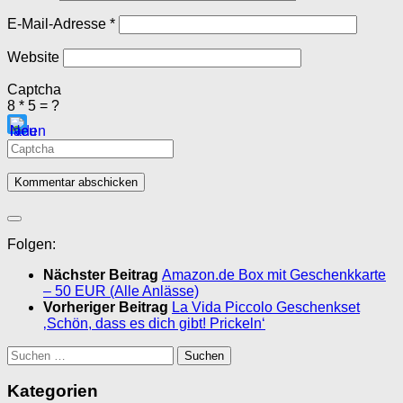
E-Mail-Adresse
*
Website
Captcha
8 * 5 = ?
Bitte
gib
die
im
CAPTCHA
Folgen:
angezeigten
Zeichen
Nächster Beitrag
Amazon.de Box mit Geschenkkarte
ein,
– 50 EUR (Alle Anlässe)
um
Vorheriger Beitrag
La Vida Piccolo Geschenkset
zu
‚Schön, dass es dich gibt! Prickeln‘
bestätigen,
dass
Suchen
du
nach:
ein
Kategorien
Mensch