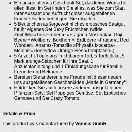
Ein ausgefallenes Geschenk-Set, das keine Wünsche
offen lässt! Im Set finden Sie alles, was Sie zum Start
Ihrer Aussaat und Aufzucht dieser ausgefallenen
Früchte-Sorten benötigen. Sie erhalten:
5 Beutelchen außergewöhnliches erotisches Saatgut
für Ihr eigenes Set Sexy Früchtchen (wilde
Zimt-/Moschus-Erdbeere »Fragaria Moschata«, Goji-
Beere »Wolfberry, Boxthorn«, Erdbeere »Fragaria, Red
Wonder«, Ananas-Tomatillo »Physalis Ixocarpa«,
Melone »Honeydew Orange Flesh/Temptation«)
5 Anzucht-Töpfe aus fruchtbarem Torf, 5 Torfblöcke, 5
Markierungs-Stäbchen für Ihre Saat, 1
Anzuchtanleitung und 1 Einladungskarte für Familie,
Freunde und Bekannte
Bereiten Sie anderen eine Freude mit dieser neuen
uns ausgefallenen Geschenkidee „Made in Germany“!
Entdecken Sie auch unsere anderen ausgefallenen
Pflanzen-Sets: Set Poppiges Gemüse, Set Erotisches
Gemüse und Set Crazy Tomato
Details & Price
This product was manufactured by
Venisis GmbH
.