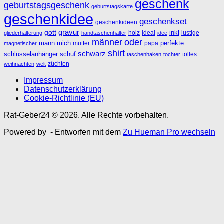
geschenk
geburtstagsgeschenk
geburtstagskarte
geschenkidee
geschenkset
geschenkideen
gravur
gott
inkl
holz
ideal
lustige
gliederhalterung
handtaschenhalter
idee
männer
oder
mann
mich
perfekte
mutter
papa
magnetischer
shirt
schwarz
schlüsselanhänger
schuf
tolles
taschenhaken
tochter
züchten
weihnachten
welt
Impressum
Datenschutzerklärung
Cookie-Richtlinie (EU)
Rat-Geber24 © 2026. Alle Rechte vorbehalten.
Powered by
- Entworfen mit dem
Zu Hueman Pro wechseln