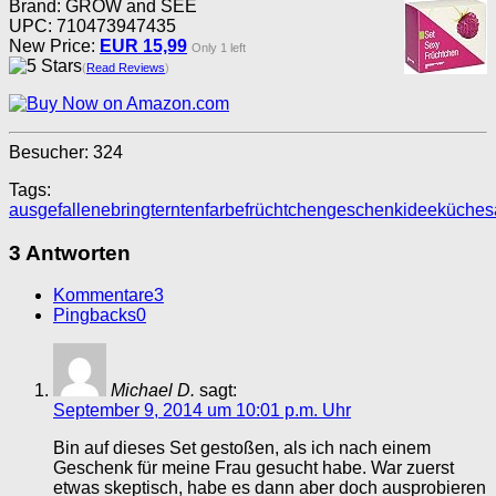
Brand: GROW and SEE
UPC: 710473947435
New Price:
EUR 15,99
Only 1 left
(
Read Reviews
)
Besucher:
324
Tags:
ausgefallene
bringt
ernten
farbe
früchtchen
geschenkidee
küche
s
3 Antworten
Kommentare
3
Pingbacks
0
Michael D.
sagt:
September 9, 2014 um 10:01 p.m. Uhr
Bin auf dieses Set gestoßen, als ich nach einem
Geschenk für meine Frau gesucht habe. War zuerst
etwas skeptisch, habe es dann aber doch ausprobieren