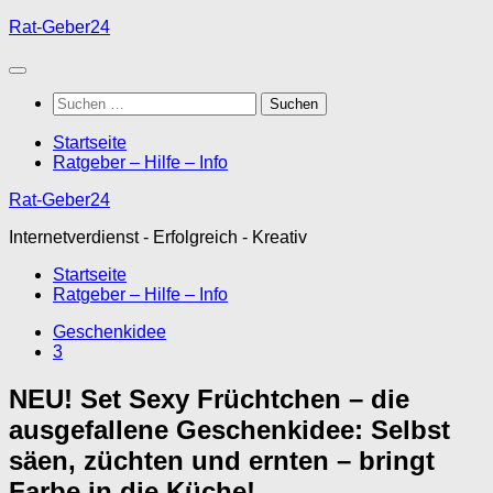
Unter
Rat-Geber24
dem
Inhalt
Suchen
nach:
Startseite
Ratgeber – Hilfe – Info
Rat-Geber24
Internetverdienst - Erfolgreich - Kreativ
Startseite
Ratgeber – Hilfe – Info
Geschenkidee
3
NEU! Set Sexy Früchtchen – die
ausgefallene Geschenkidee: Selbst
säen, züchten und ernten – bringt
Farbe in die Küche!